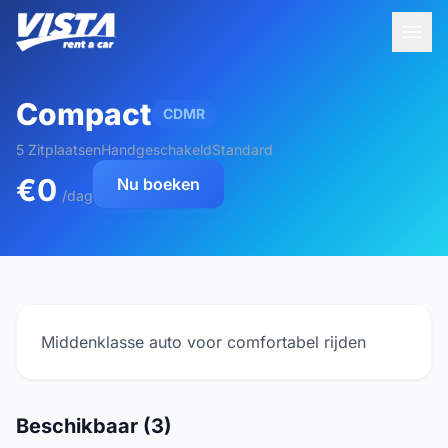
Compact
CDMR
5 Zitplaatsen
Handgeschakeld
Standard
€0
Nu boeken
/dag
Middenklasse auto voor comfortabel rijden
Beschikbaar (3)