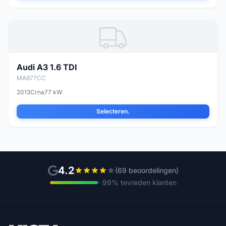
Audi A3 1.6 TDI
MA977CC
2013
Crna
77 kW
Selecteren.
4.2
(69 beoordelingen)
· 99% tevreden klanten