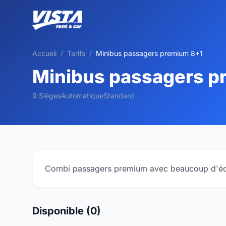
Accueil
/
Tarifs
/
Minibus passagers premium 8+1
Minibus passagers p
9 Sièges
Automatique
Standard
Combi passagers premium avec beaucoup d'éq
Disponible (0)