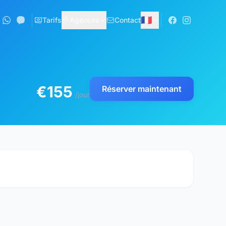
🇫🇷
Tarifs
Agences
Contact
€155
Réserver maintenant
/jour