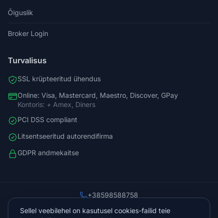
Õiguslik
Broker Login
Turvalisus
SSL krüpteeritud ühendus
Online: Visa, Mastercard, Maestro, Discover, GPay
Kontoris: + Amex, Diners
PCI DSS compliant
Litsentseeritud autorendifirma
GDPR andmekaitse
+38598588758
info@vista.hr
Sellel veebilehel on kasutusel cookies-failid teie
Planinarski put 9, Veliko Brdo, Makarska