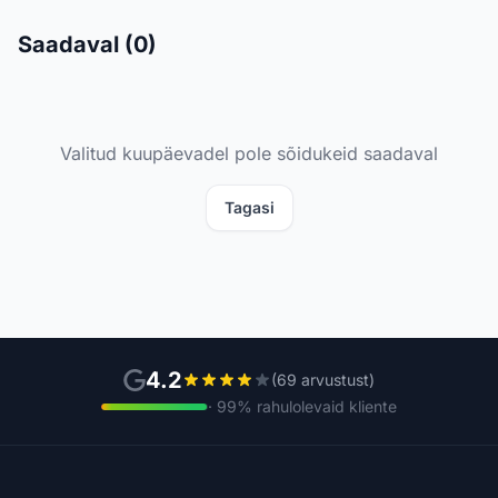
Saadaval (0)
Valitud kuupäevadel pole sõidukeid saadaval
Tagasi
4.2
(69 arvustust)
· 99% rahulolevaid kliente