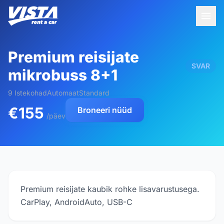
Premium reisijate
SVAR
mikrobuss 8+1
9 Istekohad
Automaat
Standard
€155
Broneeri nüüd
/päev
Premium reisijate kaubik rohke lisavarustusega.
CarPlay, AndroidAuto, USB-C