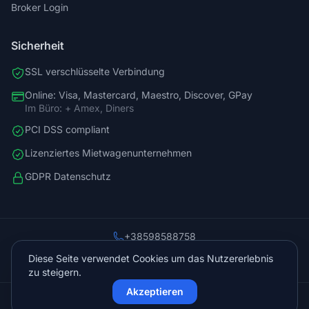
Broker Login
Sicherheit
SSL verschlüsselte Verbindung
Online: Visa, Mastercard, Maestro, Discover, GPay
Im Büro: + Amex, Diners
PCI DSS compliant
Lizenziertes Mietwagenunternehmen
GDPR Datenschutz
+38598588758
info@vista.hr
Diese Seite verwendet Cookies um das Nutzererlebnis
Planinarski put 9, Veliko Brdo, Makarska
zu steigern.
Akzeptieren
© 2026 Vista Sol d.o.o.. Alle Rechte vorbehalten.