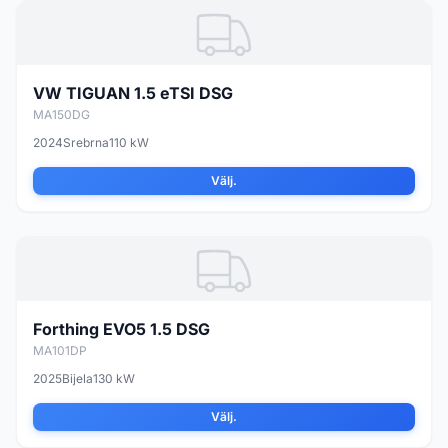
VW TIGUAN 1.5 eTSI DSG
MA150DG
2024
Srebrna
110 kW
Välj.
Forthing EVO5 1.5 DSG
MA101DP
2025
Bijela
130 kW
Välj.