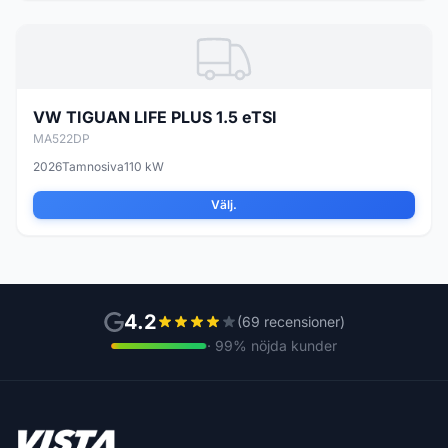
VW TIGUAN LIFE PLUS 1.5 eTSI
MA522DP
2026
Tamnosiva
110 kW
Välj.
4.2
(69 recensioner)
· 99% nöjda kunder