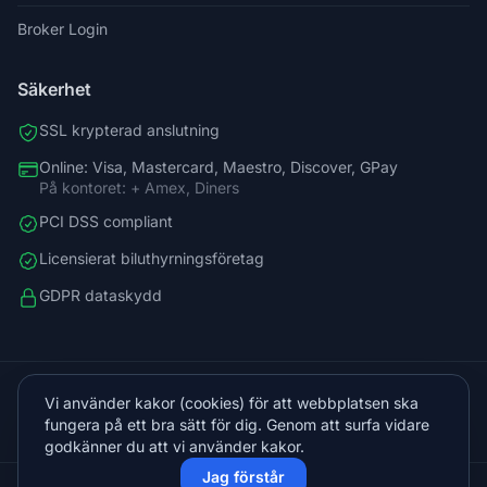
Broker Login
Säkerhet
SSL krypterad anslutning
Online: Visa, Mastercard, Maestro, Discover, GPay
På kontoret: + Amex, Diners
PCI DSS compliant
Licensierat biluthyrningsföretag
GDPR dataskydd
+38598588758
Vi använder kakor (cookies) för att webbplatsen ska
info@vista.hr
fungera på ett bra sätt för dig. Genom att surfa vidare
Planinarski put 9, Veliko Brdo, Makarska
godkänner du att vi använder kakor.
Jag förstår