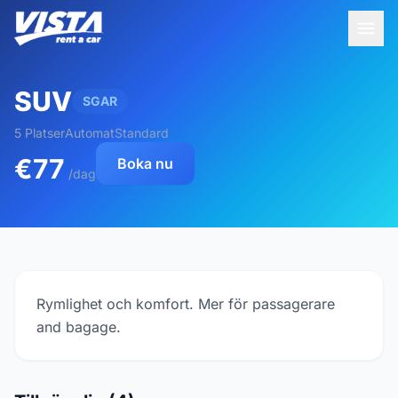
SUV
SGAR
5 Platser
Automat
Standard
€77
Boka nu
/dag
Rymlighet och komfort. Mer för passagerare
and bagage.