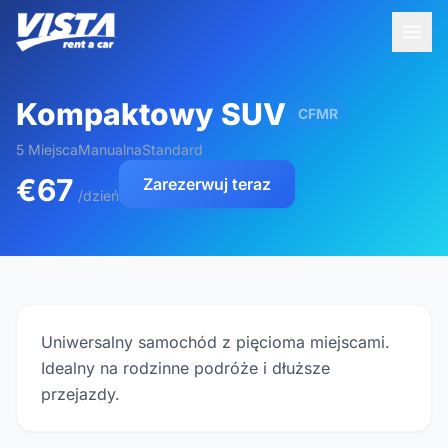
Kompaktowy SUV
CFMR
5 Miejsca
Manualna
Standard
€67
Zarezerwuj teraz
/dzień
Uniwersalny samochód z pięcioma miejscami.
Idealny na rodzinne podróże i dłuższe
przejazdy.