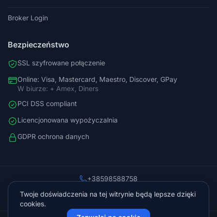
Broker Login
Bezpieczeństwo
SSL szyfrowane połączenie
Online: Visa, Mastercard, Maestro, Discover, GPay
W biurze: + Amex, Diners
PCI DSS compliant
Licencjonowana wypożyczalnia
GDPR ochrona danych
+38598588758
info@vista.hr
Twoje doświadczenia na tej witrynie będą lepsze dzięki
Planinarski put 9, Veliko Brdo, Makarska
cookies.