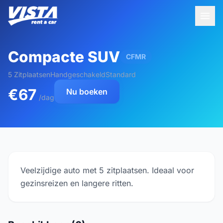
Compacte SUV
CFMR
5 Zitplaatsen
Handgeschakeld
Standard
€67
Nu boeken
/dag
Veelzijdige auto met 5 zitplaatsen. Ideaal voor
gezinsreizen en langere ritten.