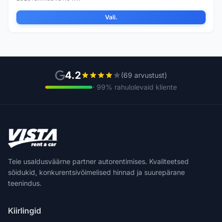
Vali.
4.2
(69 arvustust)
· 99% rahulolevaid kliente
Teie usaldusväärne partner autorentimises. Kvaliteetsed
sõidukid, konkurentsivõimelised hinnad ja suurepärane
teenindus.
Kiirlingid