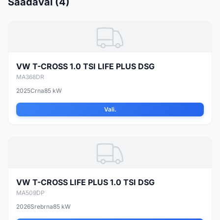
Saadaval (4)
VW T-CROSS 1.0 TSI LIFE PLUS DSG
MA368DR
2025
Crna
85 kW
Vali.
VW T-CROSS LIFE PLUS 1.0 TSI DSG
MA509DP
2026
Srebrna
85 kW