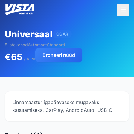
Universaal
CGAR
5 Istekohad
Automaat
Standard
€65
Broneeri nüüd
/päev
Linnamaastur igapäevaseks mugavaks
kasutamiseks. CarPlay, AndroidAuto, USB-C