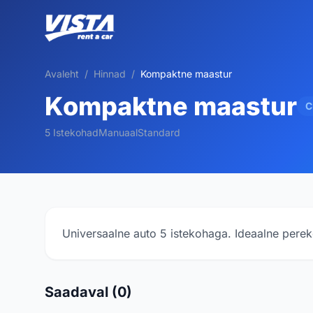
Avaleht
/
Hinnad
/
Kompaktne maastur
Kompaktne maastur
C
5 Istekohad
Manuaal
Standard
Universaalne auto 5 istekohaga. Ideaalne perek
Saadaval (0)