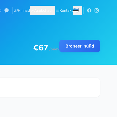
🇪🇪
Hinnad
Asukohad
Kontakt
€67
Broneeri nüüd
/päev