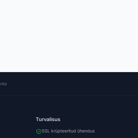
ente
Turvalisus
SSL krüpteeritud ühendus