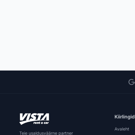
Kiirlingid
Avaleht
Teie usaldusväärne partner