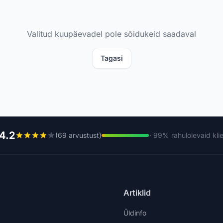
Valitud kuupäevadel pole sõidukeid saadaval
Tagasi
4.2
(69 arvustust)
· 99% rahulolevaid kli
Artiklid
Üldinfo